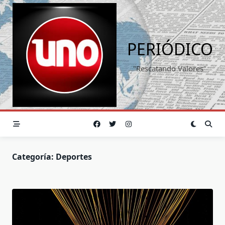
Saltar
al
contenido
PERIÓDICO
"Rescatando Valores"
Categoría:
Deportes