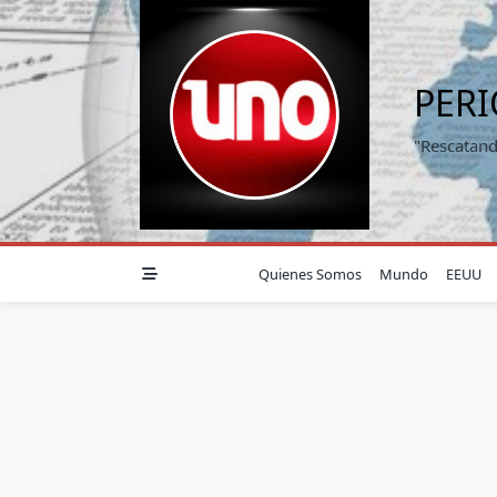
Saltar
al
contenido
PER
"Rescatand
Quienes Somos
Mundo
EEUU