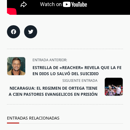
<span
ENTRADA ANTERIOR:
class="nav-
ESTRELLA DE «REACHER» REVELA QUE LA FE
subtitle
EN DIOS LO SALVÓ DEL SUICIDIO
screen-
SIGUIENTE ENTRADA
reader-
NICARAGUA: EL REGIMEN DE ORTEGA TIENE
text">Página</span>
A CIEN PASTORES EVANGELICOS EN PRISIÓN
ENTRADAS RELACIONADAS