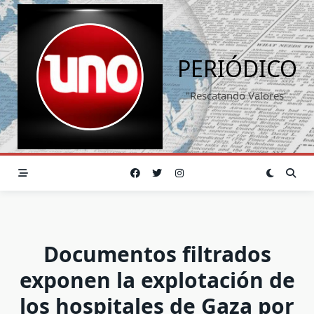
Saltar
al
contenido
PERIÓDICO
"Rescatando Valores"
Documentos filtrados
exponen la explotación de
los hospitales de Gaza por