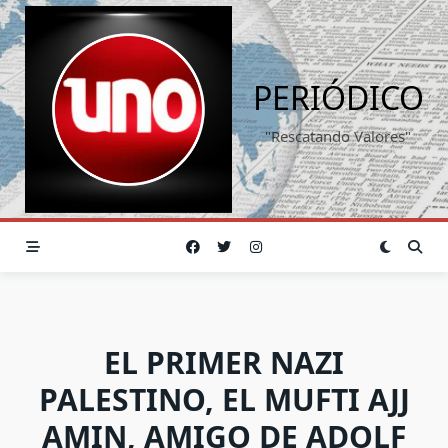
Saltar
al
contenido
PERIÓDICO
"Rescatando Valores"
EL PRIMER NAZI
PALESTINO, EL MUFTI AJJ
AMIN, AMIGO DE ADOLF