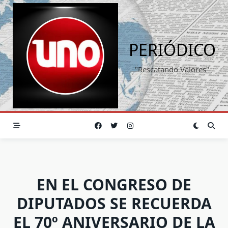
Saltar
al
contenido
PERIÓDICO
"Rescatando Valores"
EN EL CONGRESO DE
DIPUTADOS SE RECUERDA
EL 70º ANIVERSARIO DE LA