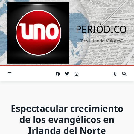
Saltar
al
contenido
PERIÓDICO
"Rescatando Valores"
Espectacular crecimiento
de los evangélicos en
Irlanda del Norte