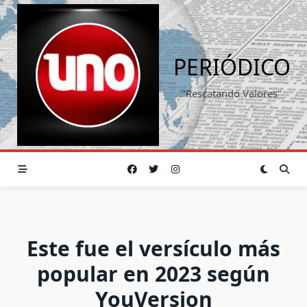
Saltar
al
contenido
PERIÓDICO
"Rescatando Valores"
Este fue el versículo más
popular en 2023 según
YouVersion