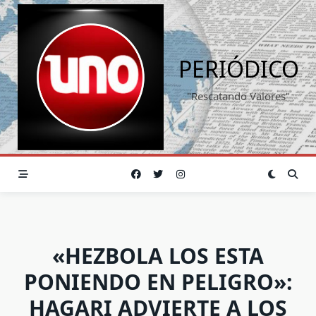
Saltar
al
contenido
PERIÓDICO
"Rescatando Valores"
«HEZBOLA LOS ESTA
PONIENDO EN PELIGRO»:
HAGARI ADVIERTE A LOS