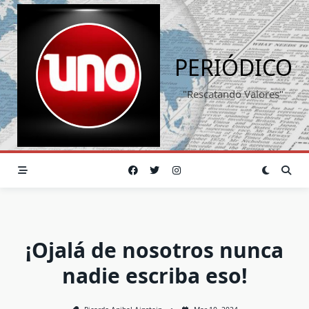
Saltar
al
contenido
PERIÓDICO
"Rescatando Valores"
¡Ojalá de nosotros nunca
nadie escriba eso!