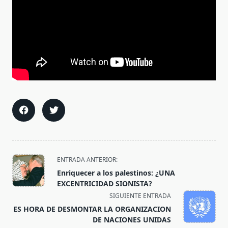
<span
ENTRADA ANTERIOR:
class="nav-
Enriquecer a los palestinos: ¿UNA
subtitle
EXCENTRICIDAD SIONISTA?
screen-
SIGUIENTE ENTRADA
reader-
ES HORA DE DESMONTAR LA ORGANIZACION
text">Página</span>
DE NACIONES UNIDAS