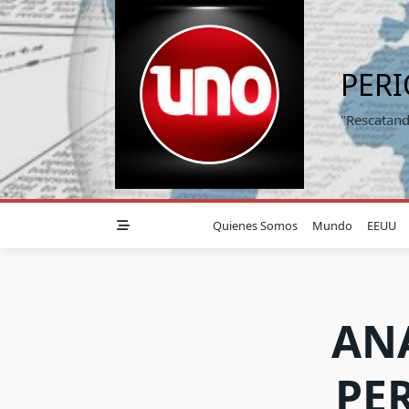
Saltar
al
contenido
PER
"Rescatand
Quienes Somos
Mundo
EEUU
ANA
PE