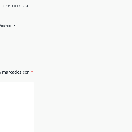
dío reformula
Ainstein
án marcados con
*