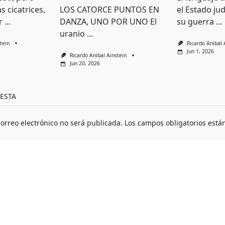
 cicatrices,
LOS CATORCE PUNTOS EN
el Estado ju
r
...
DANZA, UNO POR UNO El
su guerra
...
uranio
...
tein
Ricardo Anibal 
Jun 1, 2026
Ricardo Anibal Ainstein
Jun 20, 2026
ESTA
correo electrónico no será publicada.
Los campos obligatorios est