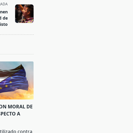
RADA
unen
d de
isto
ION MORAL DE
SPECTO A
tilizado contra