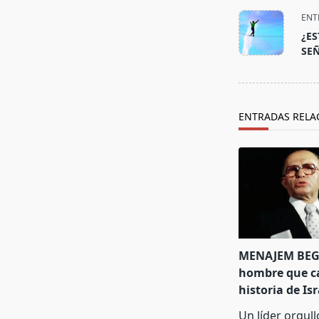
<span
ENT
class="nav-
¿ES
subtitle
SE
screen-
reader-
text">Página<
ENTRADAS RELA
MENAJEM BEGU
hombre que c
historia de Is
Un líder orgull