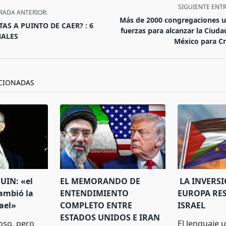
SIGUIENTE ENT
RADA ANTERIOR:
Más de 2000 congregaciones 
TAS A PUINTO DE CAER? : 6
fuerzas para alcanzar la Ciuda
ÑALES
México para Cr
/span>
CIONADAS
IN: «el
EL MEMORANDO DE
LA INVERS
ambió la
ENTENDIMIENTO
EUROPA RE
rael»
COMPLETO ENTRE
ISRAEL
ESTADOS UNIDOS E IRAN
oso, pero
El lenguaje u