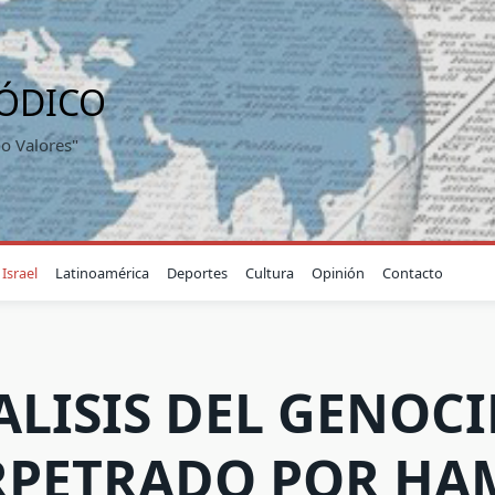
IÓDICO
o Valores"
Israel
Latinoamérica
Deportes
Cultura
Opinión
Contacto
LISIS DEL GENOC
RPETRADO POR HA