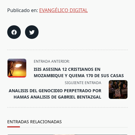
Publicado en:
EVANGÉLICO DIGITAL
<span
ENTRADA ANTERIOR:
class="nav-
ISIS ASESINA 12 CRISTIANOS EN
subtitle
MOZAMBIQUE Y QUEMA 170 DE SUS CASAS
screen-
SIGUIENTE ENTRADA
reader-
ANALISIS DEL GENOCIDIO PERPETRADO POR
text">Página</span>
HAMAS ANALISIS DE GABRIEL BENTAZGAL
ENTRADAS RELACIONADAS