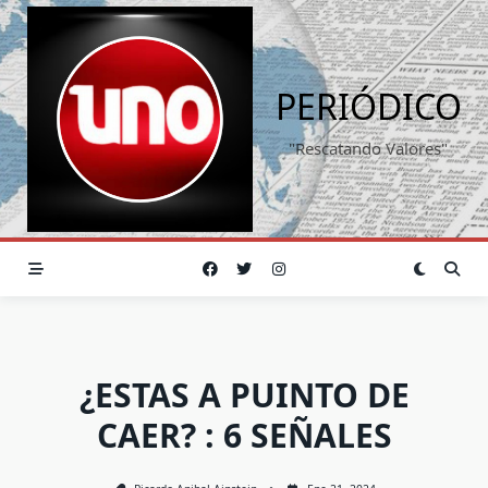
Saltar
al
contenido
PERIÓDICO
"Rescatando Valores"
¿ESTAS A PUINTO DE
CAER? : 6 SEÑALES