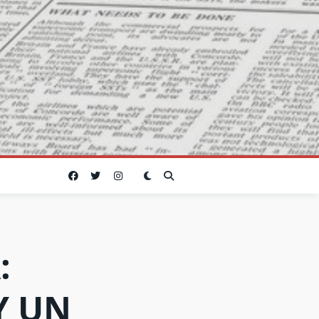
:
Y UN