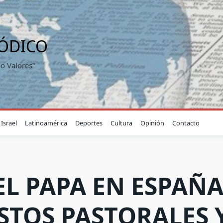
IÓDICO
o Valores"
Israel
Latinoamérica
Deportes
Cultura
Opinión
Contacto
EL PAPA EN ESPAÑA
STOS PASTORALES 