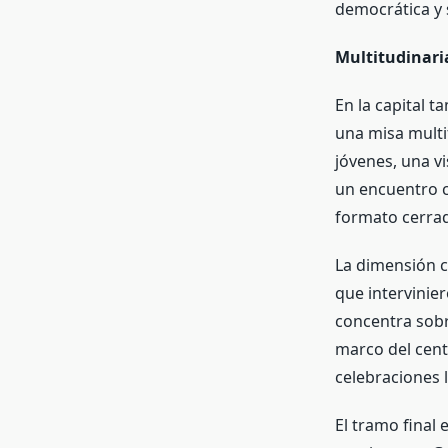
democrática y 
Multitudinaria
En la capital t
una misa multit
jóvenes, una v
un encuentro co
formato cerra
La dimensión c
que intervinier
concentra sobr
marco del cente
celebraciones l
El tramo final 