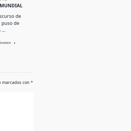
 MUNDIAL
iscurso de
 puso de
a
...
Ainstein
án marcados con
*