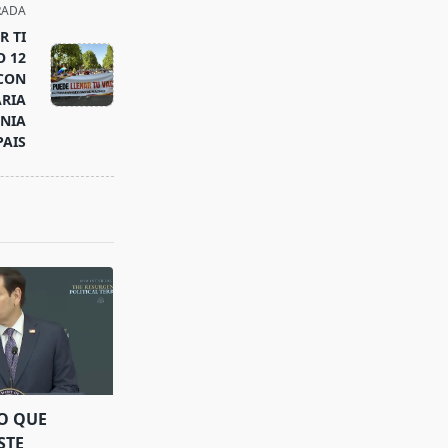
RADA
 TI
O 12
 CON
RIA
ANIA
PAIS
O QUE
STE