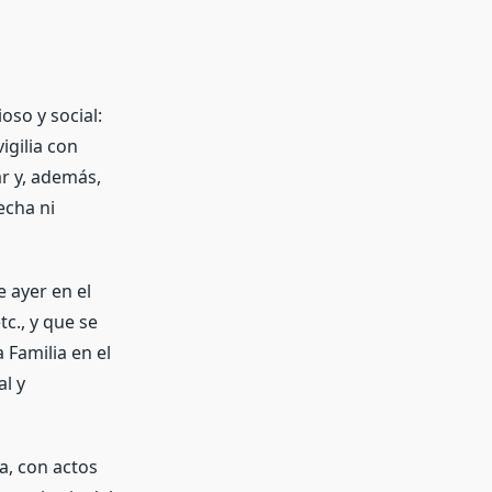
oso y social:
igilia con
ar y, además,
echa ni
 ayer en el
c., y que se
 Familia en el
al y
a, con actos