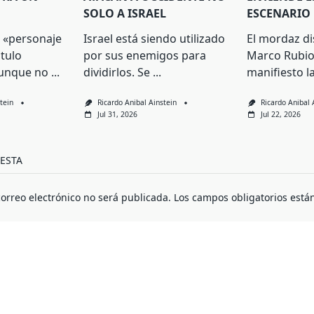
SOLO A ISRAEL
ESCENARIO
n «personaje
Israel está siendo utilizado
El mordaz d
itulo
por sus enemigos para
Marco Rubio
aunque no
...
dividirlos. Se
...
manifiesto l
tein
Ricardo Anibal Ainstein
Ricardo Anibal 
Jul 31, 2026
Jul 22, 2026
ESTA
correo electrónico no será publicada.
Los campos obligatorios est