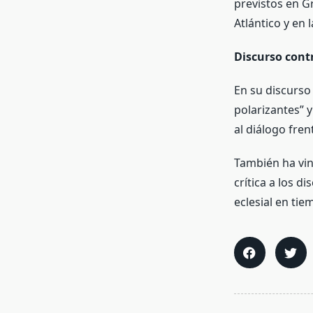
previstos en G
Atlántico y en 
Discurso contr
En su discurso 
polarizantes” y
al diálogo frent
También ha vin
crítica a los 
eclesial en tie