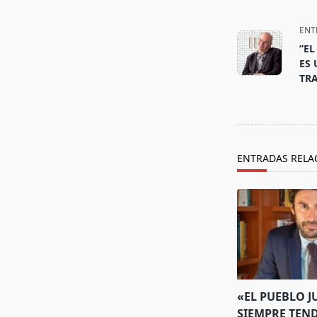
<span
class="nav-
ENT
subtitle
”EL
screen-
ES 
reader-
TRA
text">Página<
ENTRADAS RELA
«EL PUEBLO J
SIEMPRE TEN