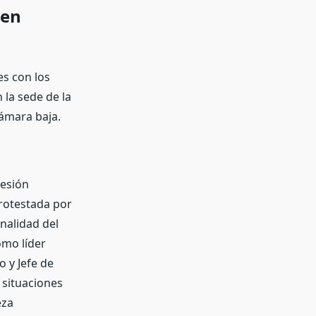
 en
es con los
 la sede de la
Cámara baja.
sesión
protestada por
nalidad del
omo líder
 y Jefe de
 situaciones
eza