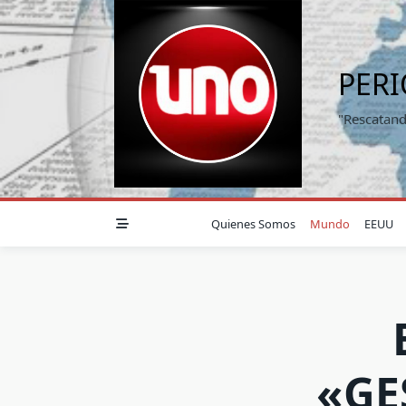
Saltar
al
contenido
PER
"Rescatand
Quienes Somos
Mundo
EEUU
«GE