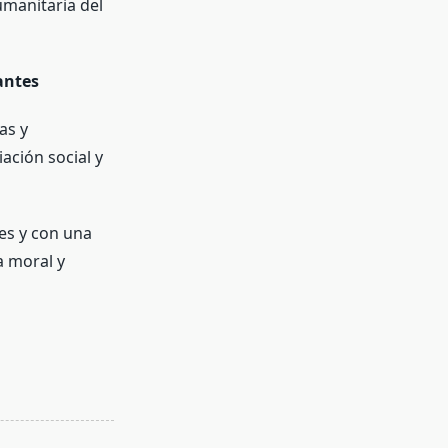
umanitaria del
antes
as y
iación social y
tes y con una
a moral y