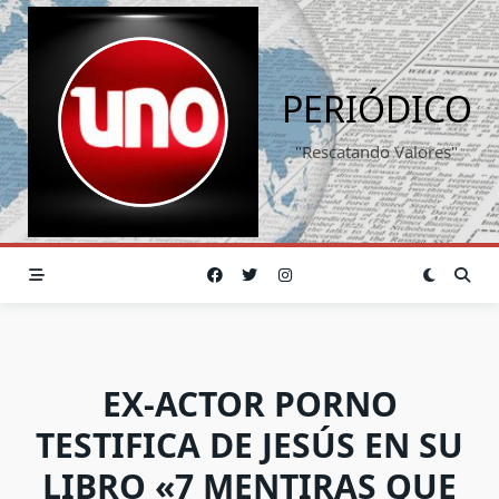
Saltar
al
contenido
PERIÓDICO
"Rescatando Valores"
EX-ACTOR PORNO
TESTIFICA DE JESÚS EN SU
LIBRO «7 MENTIRAS QUE