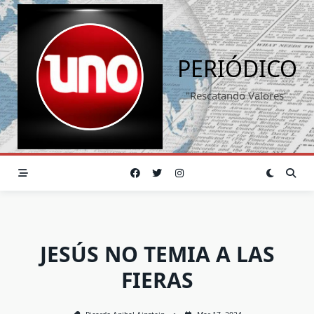
Saltar
al
contenido
PERIÓDICO
"Rescatando Valores"
JESÚS NO TEMIA A LAS
FIERAS