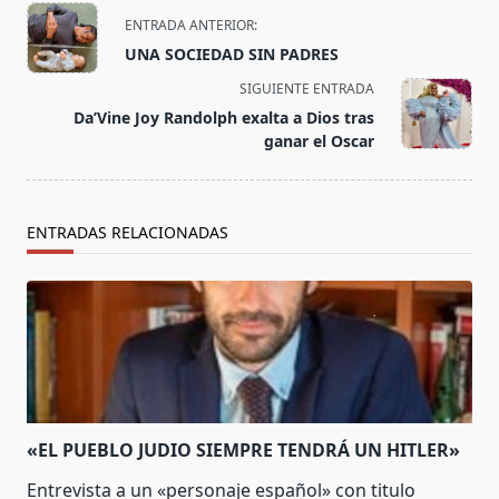
<span
ENTRADA ANTERIOR:
class="nav-
UNA SOCIEDAD SIN PADRES
subtitle
SIGUIENTE ENTRADA
screen-
Da’Vine Joy Randolph exalta a Dios tras
reader-
ganar el Oscar
text">Página</span>
ENTRADAS RELACIONADAS
«EL PUEBLO JUDIO SIEMPRE TENDRÁ UN HITLER»
Entrevista a un «personaje español» con titulo